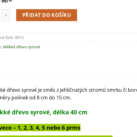
:
992
Kč
PŘIDAT DO KOŠÍKU
vé číslo:
0013
e:
Měkké dřevo syrové
ké dřevo syrové je směs z jehličnatých stromů smrku či borov
měry polínek od 8 cm do 15 cm.
kké dřevo syrové, délka 40 cm
veco – 1, 2, 3, 4, 5 nebo 6 prms