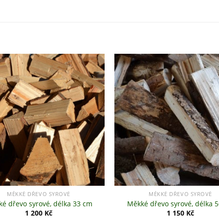
+
MĚKKÉ DŘEVO SYROVÉ
MĚKKÉ DŘEVO SYROVÉ
é dřevo syrové, délka 33 cm
Měkké dřevo syrové, délka 
1 200
Kč
1 150
Kč