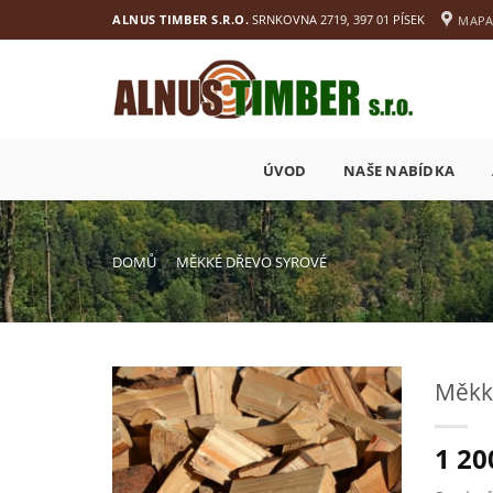
Přejít
ALNUS TIMBER S.R.O.
SRNKOVNA 2719, 397 01 PÍSEK
MAP
na
obsah
ÚVOD
NAŠE NABÍDKA
DOMŮ
MĚKKÉ DŘEVO SYROVÉ
/
Měkké
1 2