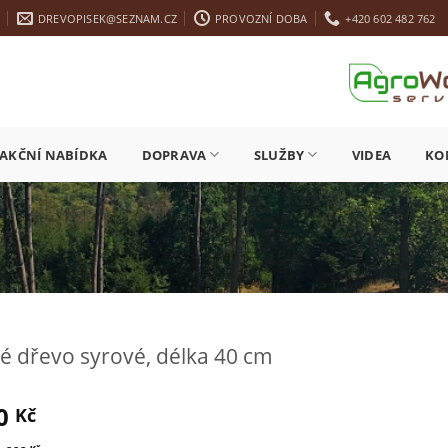
A
DREVOPISEK@SEZNAM.CZ
PROVOZNÍ DOBA
+420 602 482 762
AKČNÍ NABÍDKA
DOPRAVA
SLUŽBY
VIDEA
KO
 dřevo syrové, délka 40 cm
00
Kč