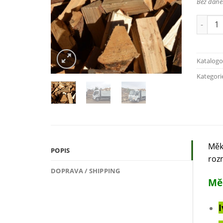
Bez daně
Katalogo
Kategori
Měk
POPIS
roz
DOPRAVA / SHIPPING
Mě
I