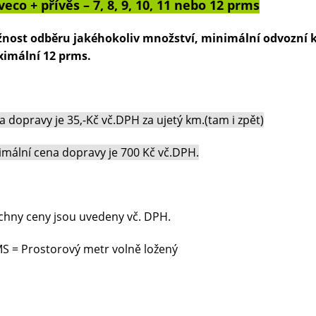
veco + přívěs – 7, 8, 9, 10, 11 nebo 12 prms
nost odběru jakéhokoliv množství, minimální odvozní ka
imální 12 prms.
 dopravy je 35,-Kč vč.DPH za ujetý km.(tam i zpět)
imální cena dopravy je 700 Kč vč.DPH.
chny ceny jsou uvedeny vč. DPH.
S = Prostorový metr volně ložený