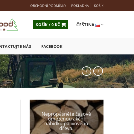
OBCHODNÍ PODMÍNKY
POKLADNA
KOŠÍK
ČEŠTINA
KOŠÍK /
0
KČ
NTAKTUJTE NÁS
FACEBOOK
Nepropásněte časově
omezenou akční
nabídku palivového
dřeva.