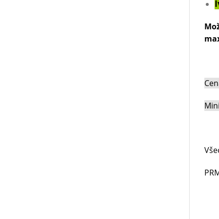
I
Mož
max
Cena
Min
Vše
PRM