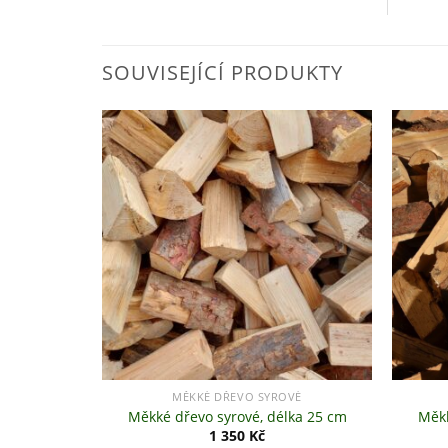
SOUVISEJÍCÍ PRODUKTY
+
+
MĚKKÉ DŘEVO SYROVÉ
Měkké dřevo syrové, délka 25 cm
Měkk
1 350
Kč