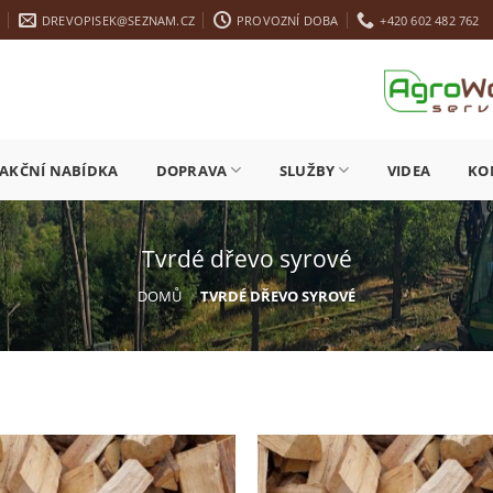
A
DREVOPISEK@SEZNAM.CZ
PROVOZNÍ DOBA
+420 602 482 762
AKČNÍ NABÍDKA
DOPRAVA
SLUŽBY
VIDEA
KO
Tvrdé dřevo syrové
DOMŮ
TVRDÉ DŘEVO SYROVÉ
/