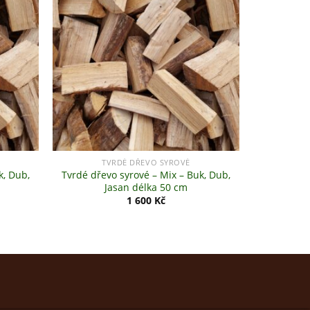
+
TVRDÉ DŘEVO SYROVÉ
k, Dub,
Tvrdé dřevo syrové – Mix – Buk, Dub,
Jasan délka 50 cm
1 600
Kč