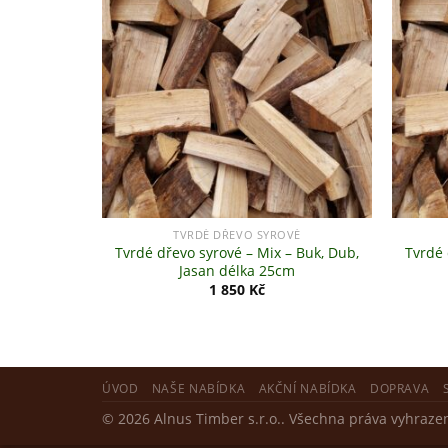
+
+
TVRDÉ DŘEVO SYROVÉ
Tvrdé dřevo syrové – Mix – Buk, Dub,
Tvrdé 
Jasan délka 25cm
1 850
Kč
ÚVOD
NAŠE NABÍDKA
AKČNÍ NABÍDKA
DOPRAVA
© 2026 Alnus Timber s.r.o.. Všechna práva vyhrazen