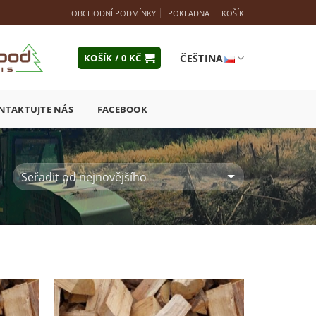
OBCHODNÍ PODMÍNKY
POKLADNA
KOŠÍK
ČEŠTINA
KOŠÍK /
0
KČ
NTAKTUJTE NÁS
FACEBOOK