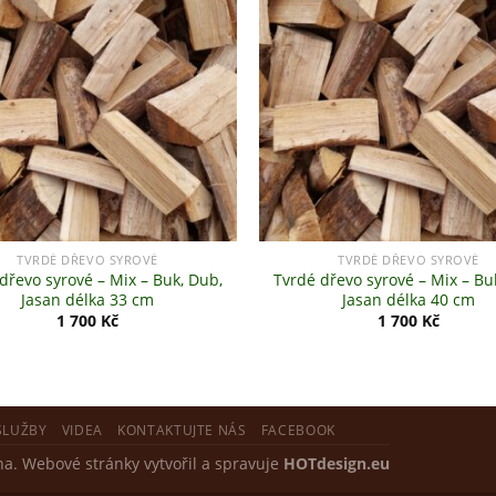
+
TVRDÉ DŘEVO SYROVÉ
TVRDÉ DŘEVO SYROVÉ
dřevo syrové – Mix – Buk, Dub,
Tvrdé dřevo syrové – Mix – Bu
Jasan délka 33 cm
Jasan délka 40 cm
1 700
Kč
1 700
Kč
SLUŽBY
VIDEA
KONTAKTUJTE NÁS
FACEBOOK
a. Webové stránky vytvořil a spravuje
HOTdesign.eu