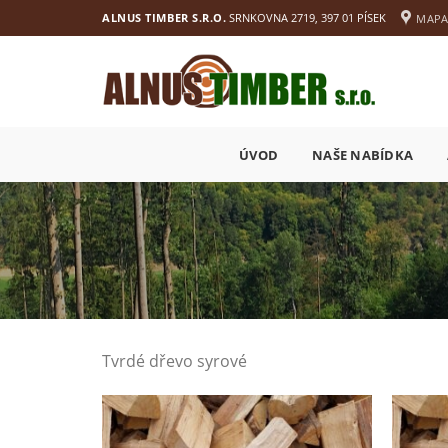
Přejít
ALNUS TIMBER S.R.O.
SRNKOVNA 2719, 397 01 PÍSEK
MAP
na
obsah
ÚVOD
NAŠE NABÍDKA
Tvrdé dřevo syrové